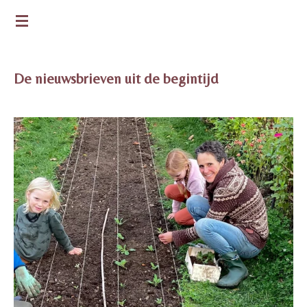
Ga
DE GROENE BLOEM
direct
naar
de
De nieuwsbrieven uit de begintijd
hoofdinhoud