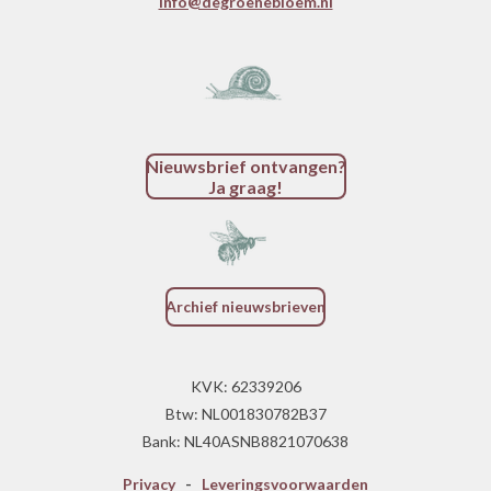
info@degroenebloem.nl
Nieuwsbrief ontvangen?
Ja graag!
Archief nieuwsbrieven
KVK: 62339206
Btw: NL001830782B37
Bank: NL40ASNB8821070638
Privacy
-
Leveringsvoorwaarden