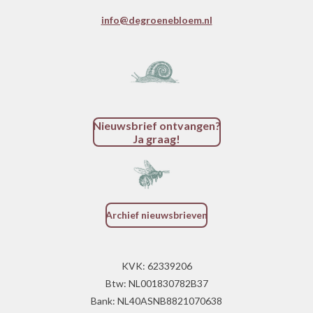
info@degroenebloem.nl
Nieuwsbrief ontvangen?
Ja graag!
Archief nieuwsbrieven
KVK: 62339206
Btw: NL001830782B37
Bank: NL40ASNB8821070638