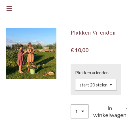
Ga
DE GROENE BLOEM
direct
naar
de
Plukken Vrienden
hoofdinhoud
€ 10,00
Plukken vrienden
In
winkelwagen