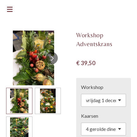
Ga
DE GROENE BLOEM
direct
naar
de
Workshop
hoofdinhoud
Adventskrans
€ 39,50
Workshop
Kaarsen