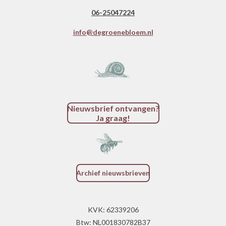
06-25047224
info@degroenebloem.nl
Nieuwsbrief ontvangen?
Ja graag!
Archief nieuwsbrieven
KVK: 62339206
Btw: NL001830782B37