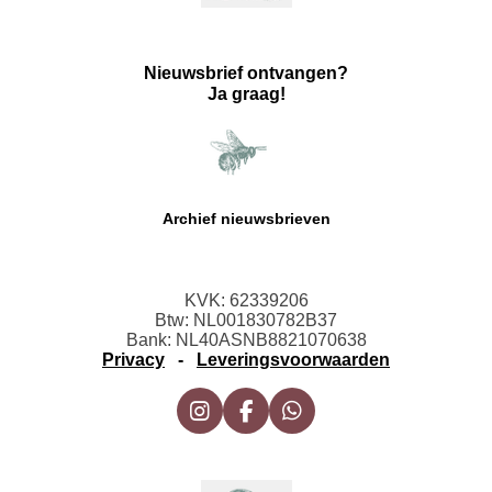
Nieuwsbrief ontvangen?
Ja graag!
Archief nieuwsbrieven
KVK: 62339206
Btw: NL001830782B37
Bank: NL40ASNB8821070638
Privacy
-
Leveringsvoorwaarden
I
F
W
n
a
h
s
c
a
t
e
t