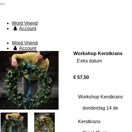
Ga
de Groene Bloem
direct
naar
de
Word Vriend
hoofdinhoud
Account
de Groene Bloem
Word Vriend
Account
Workshop Kerstkrans
Extra datum
€ 57,50
Workshop Kerstkrans
Kerstkrans