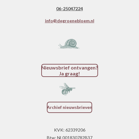
06-25047224
info@degroenebloem.nl
Nieuwsbrief ontvangen?
Ja graag!
Archief nieuwsbrieven
KVK: 62339206
Btw: NL001830782B37