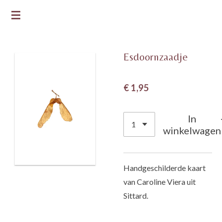
Ga
DE GROENE BLOEM
direct
naar
de
Esdoornzaadje
hoofdinhoud
€ 1,95
In
winkelwagen
Handgeschilderde kaart
van Caroline Viera uit
Sittard.