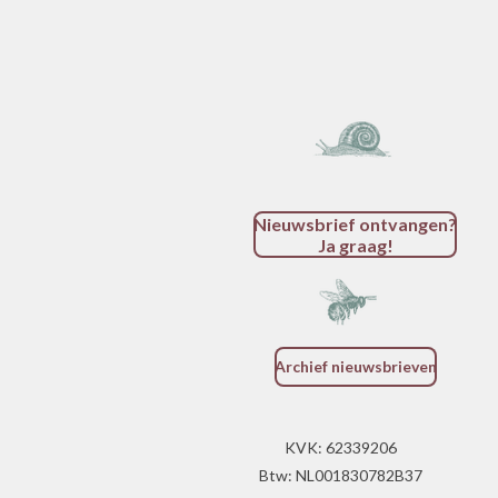
Nieuwsbrief ontvangen?
Ja graag!
Archief nieuwsbrieven
KVK: 62339206
Btw: NL001830782B37