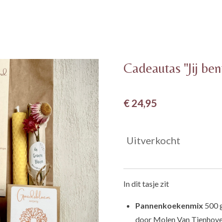
Cadeautas "Jij be
€ 24,95
Uitverkocht
In dit tasje zit
Pannenkoekenmix
500 g
door Molen Van Tienhoven