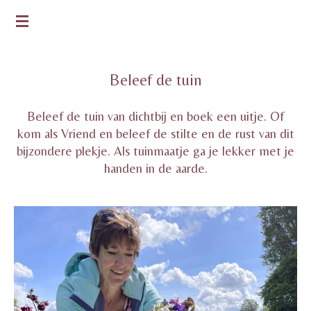
Ga
DE GROENE BLOEM
direct
naar
de
Beleef de tuin
hoofdinhoud
Beleef de tuin van dichtbij en boek een uitje. Of
kom als Vriend en beleef de stilte en de rust van dit
bijzondere plekje. Als tuinmaatje ga je lekker met je
handen in de aarde.