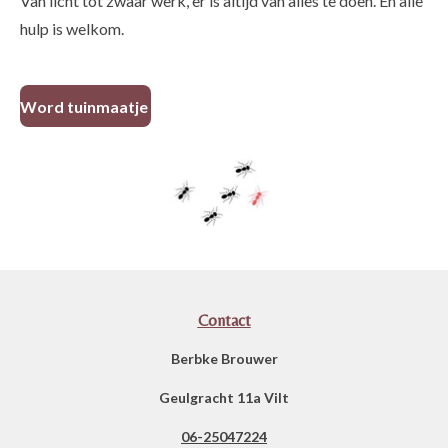
Van licht tot zwaar werk, er is altijd van alles te doen. En alle
hulp is welkom.
Word tuinmaatje
Contact
Berbke Brouwer
Geulgracht 11a Vilt
06-25047224