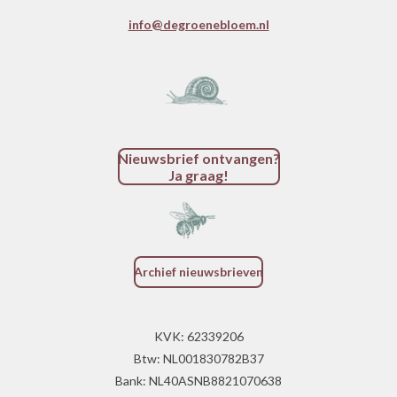
info@degroenebloem.nl
Nieuwsbrief ontvangen?
Ja graag!
Archief nieuwsbrieven
KVK: 62339206
Btw: NL001830782B37
Bank: NL40ASNB8821070638